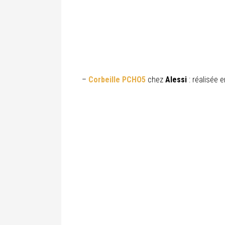
–
Corbeille PCHO5
chez
Alessi
: réalisée e