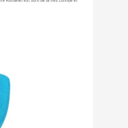
rre Romanet est sorti de la très connue et