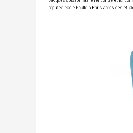
Jacques Boissonnas le rencontre et lui conf
réputée école Boulle à Paris après des étude